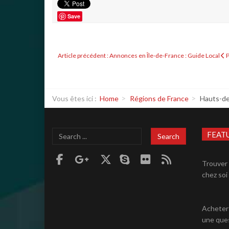
Save
Article précédent : Annonces en Île-de-France : Guide Local
Vous êtes ici :
Home
Régions de France
Hauts-de
Search
FEAT
Search
...
Trouver 
chez soi 
Acheter 
une ques