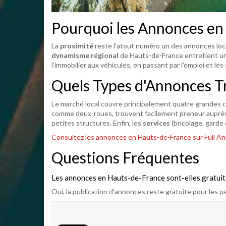
Pourquoi les Annonces en
La
proximité
reste l'atout numéro un des annonces local
dynamisme régional
de Hauts-de-France entretient un 
l'immobilier aux véhicules, en passant par l'emploi et les
Quels Types d'Annonces T
Le marché local couvre principalement quatre grandes ca
comme deux-roues, trouvent facilement preneur auprès 
petites structures. Enfin, les
services
(bricolage, garde 
Consultez les annonces en Hauts-de-France sur Full A
Questions Fréquentes
Les annonces en Hauts-de-France sont-elles gratuit
Oui, la publication d'annonces reste gratuite pour les par