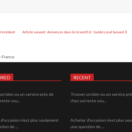
Précédent
Article suivant : Annonces dans le Grand Est : Guide Local
Suivant
-France
URED
RECENT
un bien ou un service près de
Trouver un bien ou un service pr
reste sou...
chez soi reste sou...
d'occasion n'est plus seulement
Acheter d'occasion n'est plus se
tion de ...
une question de ...