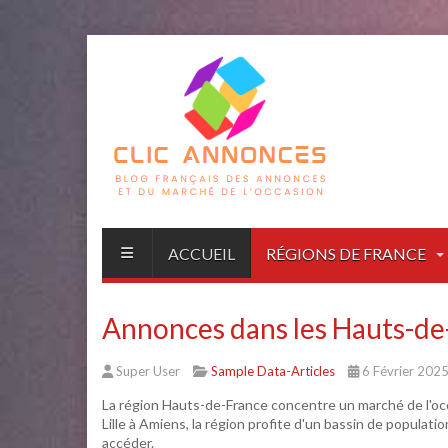
ACCUEIL
RÉGIONS DE FRANCE
Annonces dans les Hauts-de-
Super User
Sample Data-Articles
6 Février 202
La région Hauts-de-France concentre un marché de l'occ
Lille à Amiens, la région profite d'un bassin de populat
accéder.