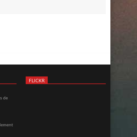
FLICKR
ès de
ulement