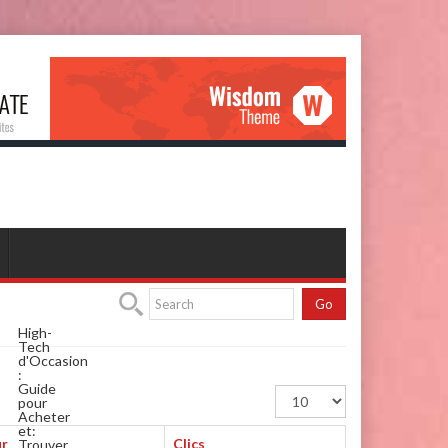
Go
High-
Tech
d'Occasion
:
Guide
Afficher
pour
#
Acheter
et
:
ur
Clics
Trouver