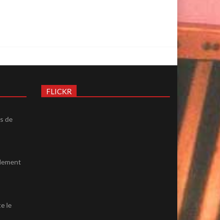
FLICKR
ès de
ulement
e le