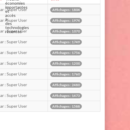
économies
importantes
par : Super User
Affichages : 1804
et
accès
à
par : Super User
Affichages : 1974
des
technologies
par : Super User
récentes
Affichages : 1070
Informatique
et
par : Super User
Affichages : 1749
Imprimantes
d'Occasion
:
par : Super User
Affichages : 1756
Guide
pour
par : Super User
Affichages : 1200
par : Super User
Affichages : 1760
par : Super User
Affichages : 2480
par : Super User
Affichages : 1473
par : Super User
Affichages : 1588