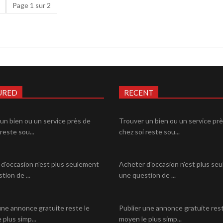
Page 1 sur 2
URED
RECENT
un bien ou un service près de
Trouver un bien ou un service pr
reste sou...
chez soi reste sou...
d'occasion n'est plus seulement
Acheter d'occasion n'est plus se
tion de ...
une question de ...
une annonce gratuite reste le
Publier une annonce gratuite rest
 plus simp...
moyen le plus simp...