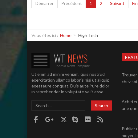
Démarrer
Précédent
1
2
Suivant
Fin
Vous êtes ici :
Home
High Tech
FEAT
Ut enim ad minim veniam, quis nostrud
Trouver 
exercitation ullamco laboris nisi ut aliquip
chez soi 
exeateure conquat. Duis aute irure dolor
in reprehender in voluptate velit esse.
Acheter 
Search
Search
une ques
...
Publier 
moyen le