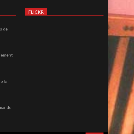
FLICKR
ès de
ulement
e le
emande