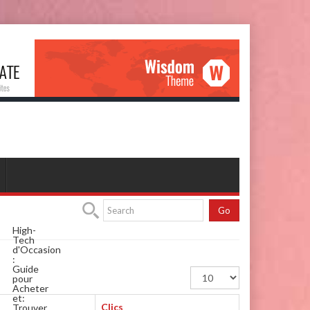
Go
High-
Tech
d'Occasion
:
Guide
Afficher
pour
#
Acheter
et
:
Clics
Trouver