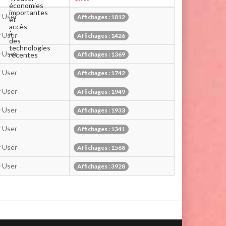
économies
importantes
r User
Affichages : 1812
et
accès
à
r User
Affichages : 1426
des
technologies
r User
récentes
Affichages : 1369
Informatique
et
r User
Affichages : 1742
Imprimantes
d'Occasion
:
r User
Affichages : 1949
Guide
pour
r User
Affichages : 1933
r User
Affichages : 1341
r User
Affichages : 1568
r User
Affichages : 3928