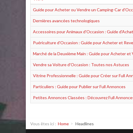
Guide pour Acheter ou Vendre un Camping-Car d'Occ
Dernières avancées technologiques
Accessoires pour Animaux d'Occasion : Guide d'Acha
Puériculture d'Occasion : Guide pour Acheter et Rev
Marché de la Deuxième Main : Guide pour Acheter et
Vendre sa Voiture d'Occasion : Toutes nos Astuces
Vitrine Professionnelle : Guide pour Créer sur Full A
Particuliers : Guide pour Publier sur Full Annonces
Petites Annonces Classées : Découvrez Full Annonce
Vous êtes ici :
Home
Headlines