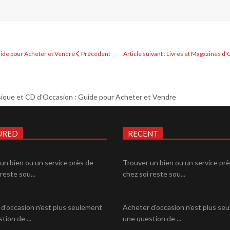
Guide pour Acheter et Vendre
Précédent
Article suivant : Livres et Magazines 
ique et CD d'Occasion : Guide pour Acheter et Vendre
URED
RECENT
un bien ou un service près de
Trouver un bien ou un service pr
reste sou...
chez soi reste sou...
d'occasion n'est plus seulement
Acheter d'occasion n'est plus se
tion de ...
une question de ...