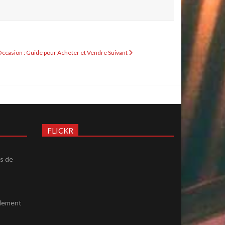
d'Occasion : Guide pour Acheter et Vendre
Suivant
FLICKR
ès de
ulement