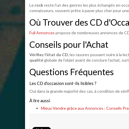
Le
rock
reste l'un des genres les plus échangés en occa
connaisseurs, souvent prête à payer plus cher pour une
Où Trouver des CD d'Occa
Full Annonces
propose de nombreuses annonces de CD, s
Conseils pour l'Achat
Vérifiez l'état du CD
, les rayures pouvant nuire à la lec
qualité
globale de l'objet avant de conclure l'achat, sur
Questions Fréquentes
Les CD d'occasion sont-ils lisibles ?
Oui dans la grande majorité des cas, à condition de véri
À lire aussi
Mieux Vendre grâce aux Annonces : Conseils Pra