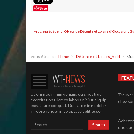
Save
Article précédent : Objets de Détente et Loisirs d'Occasion : 
Vous êtes ici :
Home
Détente et Loisirs_hold
Mus
FEAT
Ut enim ad minim veniam, quis nostrud
Trouver 
exercitation ullamco laboris nisi ut aliquip
chez soi 
exeateure conquat. Duis aute irure dolor
in reprehender in voluptate velit esse.
Acheter 
Search
Search
une ques
...