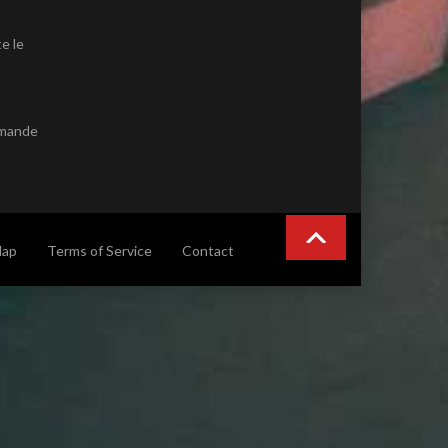
e le
emande
Map
Terms of Service
Contact