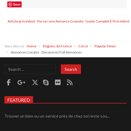
Save
Article précédent : Passer une Annonce Gratuite : Guide Complet
Précédent
Vous êtes ici :
Home
Régions de France
Corse
Popular News
Annonces Locales : Découvrez Full Annonces
Search
Search
...
FEATURED
Trouver un bien ou un service près de chez soi reste sou...