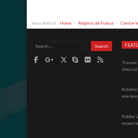
Vous êtes ici :
Home
Régions de France
Centre-V
Search
FEAT
Search
...
Trouver 
chez soi 
Acheter 
une ques
Publier 
moyen le