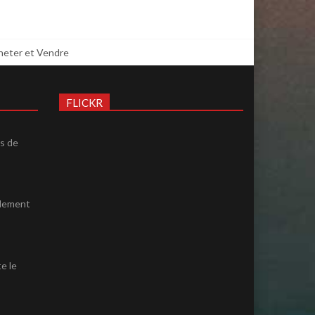
cheter et Vendre
FLICKR
ès de
ulement
e le