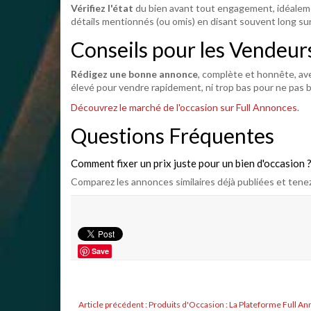
Vérifiez l'état
du bien avant tout engagement, idéalem
détails mentionnés (ou omis) en disant souvent long sur 
Conseils pour les Vendeur
Rédigez une bonne annonce
, complète et honnête, av
élevé pour vendre rapidement, ni trop bas pour ne pas b
Découvrez le marché de l'occasion sur Full Annonces
.
Questions Fréquentes
Comment fixer un prix juste pour un bien d'occasion 
Comparez les annonces similaires déjà publiées et tenez
Save
Article précédent : Produits d'Occasion : La Plateforme Full 