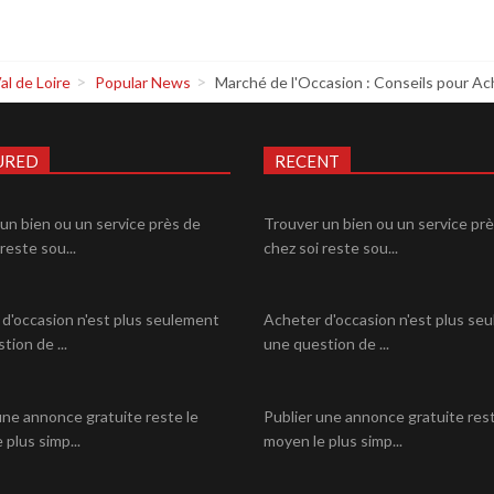
al de Loire
Popular News
Marché de l'Occasion : Conseils pour A
URED
RECENT
un bien ou un service près de
Trouver un bien ou un service pr
reste sou...
chez soi reste sou...
d'occasion n'est plus seulement
Acheter d'occasion n'est plus se
tion de ...
une question de ...
une annonce gratuite reste le
Publier une annonce gratuite rest
 plus simp...
moyen le plus simp...