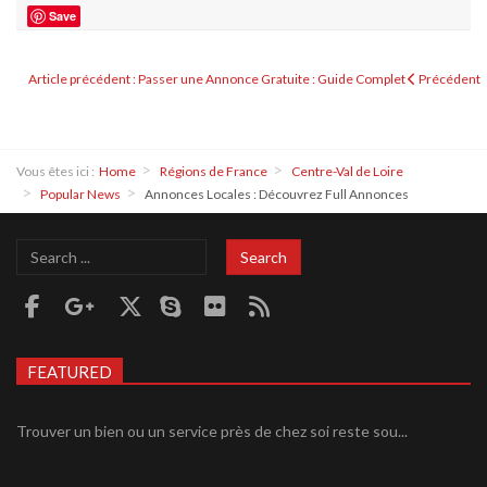
Save
Article précédent : Passer une Annonce Gratuite : Guide Complet
Précédent
Vous êtes ici :
Home
Régions de France
Centre-Val de Loire
Popular News
Annonces Locales : Découvrez Full Annonces
Search
Search
...
FEATURED
Trouver un bien ou un service près de chez soi reste sou...