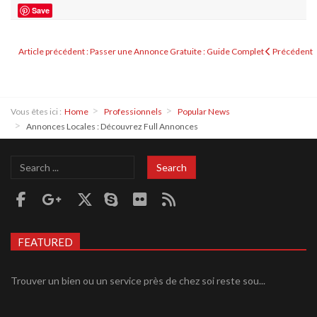
Save
Article précédent : Passer une Annonce Gratuite : Guide Complet
Précédent
Vous êtes ici :
Home
Professionnels
Popular News
Annonces Locales : Découvrez Full Annonces
Search
Search
...
FEATURED
Trouver un bien ou un service près de chez soi reste sou...