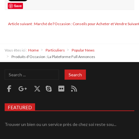
Save
Article suivant : Marché de l'Occasion : Conseils pour Acheter et Vendre
Suivan
Vous êtes ici :
Home
Particuliers
Popular News
Produits d'Occasion : La Plateforme Full Annonces
Search
Search
...
FEATURED
Trouver un bien ou un service près de chez soi reste sou...