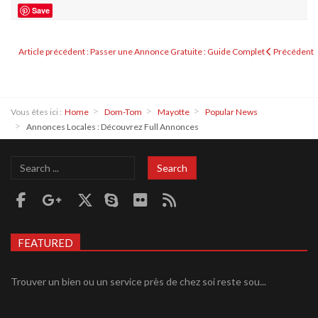
Save
Article précédent : Passer une Annonce Gratuite : Guide Complet
Précédent
Vous êtes ici :
Home
Dom-Tom
Mayotte
Popular News
Annonces Locales : Découvrez Full Annonces
Search
Search
...
FEATURED
Trouver un bien ou un service près de chez soi reste sou...