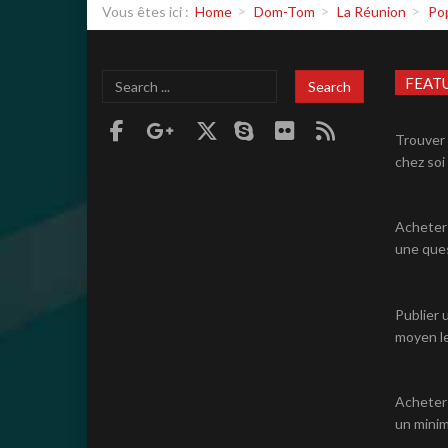
Vous êtes ici :
Home
Dom-Tom
La Réunion
Po
Search
FEAT
Search
...
Trouver 
chez soi 
Acheter 
une ques
Publier 
moyen le
Acheter
un minim