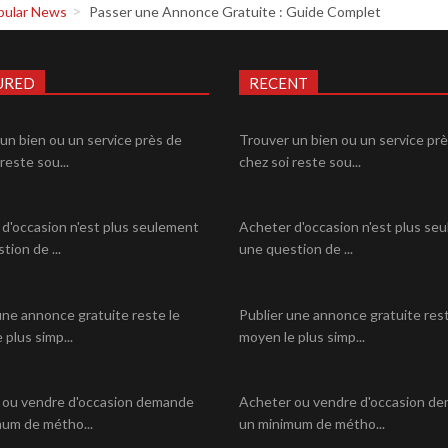
pular News
Passer une Annonce Gratuite : Guide Complet
URED
RECENT
un bien ou un service près de
Trouver un bien ou un service pr
reste sou...
chez soi reste sou...
d'occasion n'est plus seulement
Acheter d'occasion n'est plus se
tion de ...
une question de ...
une annonce gratuite reste le
Publier une annonce gratuite rest
 plus simp...
moyen le plus simp...
 ou vendre d'occasion demande
Acheter ou vendre d'occasion d
um de métho...
un minimum de métho...