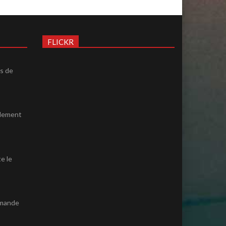
FLICKR
ès de
ulement
e le
emande