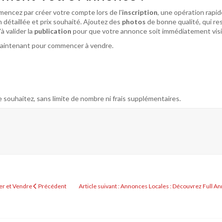
ncez par créer votre compte lors de l'
inscription
, une opération rapid
on détaillée et prix souhaité. Ajoutez des
photos
de bonne qualité, qui res
à valider la
publication
pour que votre annonce soit immédiatement visi
aintenant pour commencer à vendre.
 souhaitez, sans limite de nombre ni frais supplémentaires.
ter et Vendre
Précédent
Article suivant : Annonces Locales : Découvrez Full 