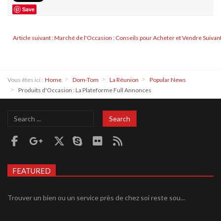
Save
Article suivant : Marché de l'Occasion : Conseils pour Acheter et Vendre
Suivan
Vous êtes ici :
Home
Dom-Tom
La Réunion
Popular News
Produits d'Occasion : La Plateforme Full Annonces
Search
Search
...
FEATURED
Trouver un bien ou un service près de chez soi reste sou...